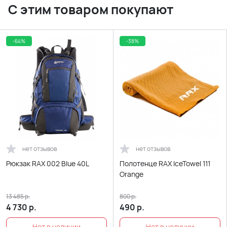
С этим товаром покупают
-64%
-38%
нет отзывов
нет отзывов
Рюкзак RAX 002 Blue 40L
Полотенце RAX IceTowel 111
Orange
13 485
р.
800
р.
4 730
р.
490
р.
Нет в наличии
Нет в наличии