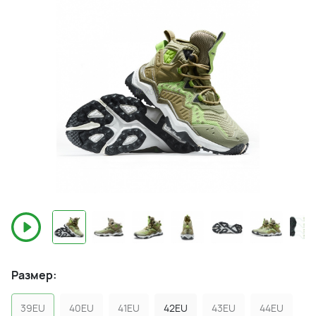
Размер:
39EU
40EU
41EU
42EU
43EU
44EU