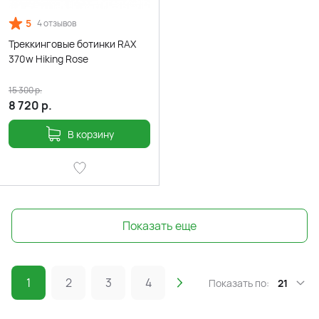
5
4 отзывов
Треккинговые ботинки RAX
370w Hiking Rose
15 300
р.
8 720
р.
В корзину
Показать еще
1
2
3
4
Показать по:
21