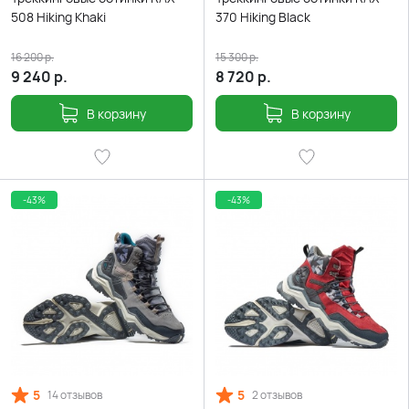
508 Hiking Khaki
370 Hiking Black
16 200
р.
15 300
р.
9 240
р.
8 720
р.
В корзину
В корзину
-43%
-43%
5
5
14 отзывов
2 отзывов