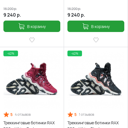
16 200
р.
16 200
р.
9 240
р.
9 240
р.
В корзину
В корзину
-42%
-42%
5
5
4 отзывов
1 отзывов
Треккинговые ботинки RAX
Треккинговые ботинки RAX