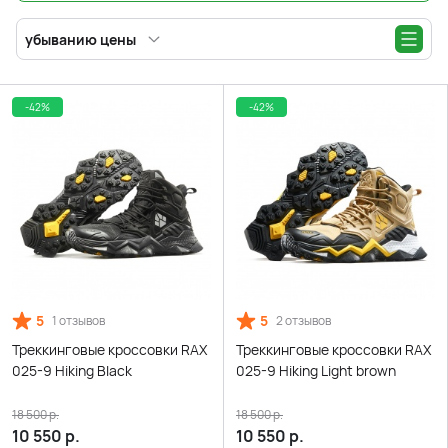
убыванию цены
-42%
-42%
5
5
1 отзывов
2 отзывов
Треккинговые кроссовки RAX
Треккинговые кроссовки RAX
025-9 Hiking Black
025-9 Hiking Light brown
18 500
р.
18 500
р.
10 550
р.
10 550
р.