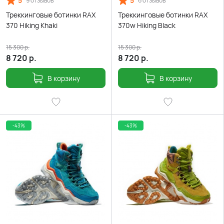
5
5
9 отзывов
6 отзывов
Треккинговые ботинки RAX
Треккинговые ботинки RAX
370 Hiking Khaki
370w Hiking Black
15 300
р.
15 300
р.
8 720
р.
8 720
р.
В корзину
В корзину
-43%
-43%