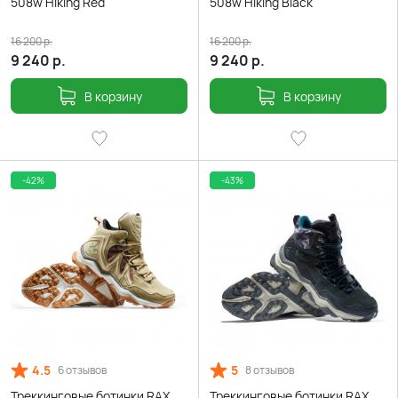
508w Hiking Red
508w Hiking Black
16 200
р.
16 200
р.
9 240
р.
9 240
р.
В корзину
В корзину
-42%
-43%
4.5
5
6 отзывов
8 отзывов
Треккинговые ботинки RAX
Треккинговые ботинки RAX