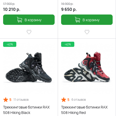
17 900
р.
16 900
р.
10 210
р.
9 650
р.
В корзину
В корзину
-42%
-42%
5
5
11 отзывов
6 отзывов
Треккинговые ботинки RAX
Треккинговые ботинки RAX
508 Hiking Black
508 Hiking Red