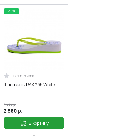
-45%
нет отзывов
Шлепанцы RAX 295 White
4 935
р.
2 680
р.
В корзину