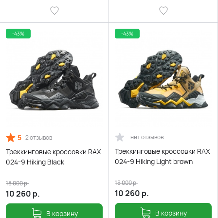
-43%
-43%
5
нет отзывов
2 отзывов
Треккинговые кроссовки RAX
Треккинговые кроссовки RAX
024-9 Hiking Light brown
024-9 Hiking Black
18 000
р.
18 000
р.
10 260
р.
10 260
р.
В корзину
В корзину