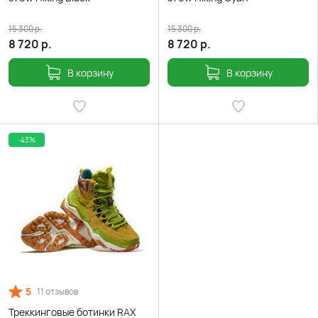
15 300
р.
15 300
р.
8 720
р.
8 720
р.
В корзину
В корзину
-43%
5
11 отзывов
Треккинговые ботинки RAX