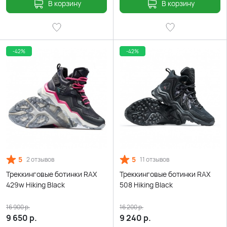
В корзину
В корзину
-42%
-42%
5
5
2 отзывов
11 отзывов
Треккинговые ботинки RAX
Треккинговые ботинки RAX
429w Hiking Black
508 Hiking Black
16 900
р.
16 200
р.
9 650
р.
9 240
р.