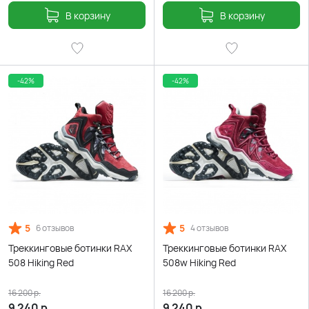
В корзину
В корзину
-42%
-42%
5
5
6 отзывов
4 отзывов
Треккинговые ботинки RAX
Треккинговые ботинки RAX
508 Hiking Red
508w Hiking Red
16 200
р.
16 200
р.
9 240
р.
9 240
р.