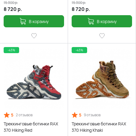
15 300
р.
15 300
р.
8 720
р.
8 720
р.
В корзину
В корзину
-43%
-43%
5
5
2 отзывов
9 отзывов
Треккинговые ботинки RAX
Треккинговые ботинки RAX
370 Hiking Red
370 Hiking Khaki