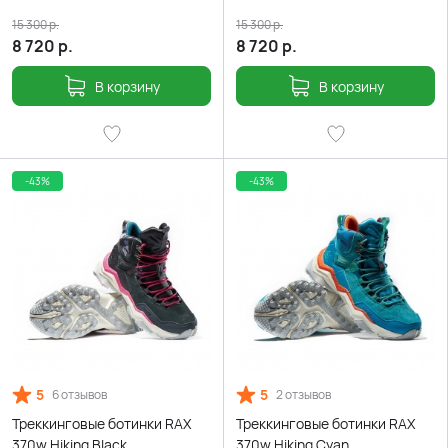
15 300
р.
15 300
р.
8 720
р.
8 720
р.
В корзину
В корзину
-43%
-43%
5
5
6 отзывов
2 отзывов
Треккинговые ботинки RAX
Треккинговые ботинки RAX
370w Hiking Black
370w Hiking Cyan